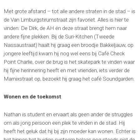
Met grote afstand – tot alle andere straten in de stad – is
de Van Limburgstirumstraat zijn favoriet. Alles is hier te
vinden: De Dirk, de AH én deze straat brengt hem naar
andere fijne plekken. Bij de Suri-Kitchen (Tweede
Nassaustraat) haalt hij graag een broodje Bakkeljauw, op
jongere leeftijd kwam hij nog wel eens bij Café Check
Point Charlie, over de brug is het skatepark te vinden waar
hij fijne herinnering heeft en met vrienden, iets verder de
Marnixstraat op, bezoekt hij graag het café Soundgarden.
Wonen en de toekomst
Nathan is student en ervaart als geen ander de struggles
om als jong persoon een plek te vinden in de stad. Hij
heeft het geluk dat hij bij zijn moeder kan wonen. Echter is
het binnen het huidige systeem helaas nog steeds niet de